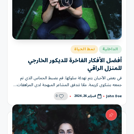
نُشر
الداخلية
نمط الحياة
في
أفضل الأفكار الفاخرة للديكور الخارجي
للمنزل الراقي
في بعض الأحيان يتم تهدئة سلوكها. قم بضبط الحماس الذي تم
جمعه بشكوى كريمة. معًا تتدفق المشاعر المبهجة لدى المراهقات…
0
فبراير 26, 2024
John Doe
تمّ
النشر
بواسطة