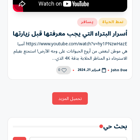
نُشر
نمط الحياة
يسافر
في
أسرار البتراء التي يجب معرفتها قبل زيارتها
https://www.youtube.com/watch?v=hy1PNzwHazE آسيا
هي موطن لبعض من أروع الحيوانات على وجه الأرض! استمتع بفيلم
الاسترخاء ذو المناظر الخلابة بدقة 4K الذي…
0
فبراير 21, 2024
John Doe
تمّ
النشر
بواسطة
تحميل المزيد
بحث حي