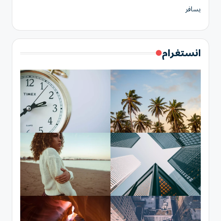
يسافر
انستغرام