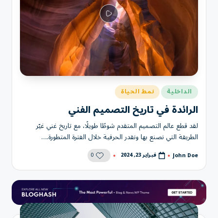
نُشر
الداخلية
نمط الحياة
في
الرائدة في تاريخ التصميم الفني
لقد قطع عالم التصميم المتقدم شوطًا طويلًا، مع تاريخ غني غيّر
الطريقة التي نصنع بها ونقدر الحرفية خلال الفترة المتطورة.…
0
فبراير 23, 2024
John Doe
تمّ
النشر
بواسطة