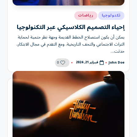
نُشر
تكنولوجيا
رياضات
في
إحياء التصميم الكلاسيكي عبر التكنولوجيا
يمكن أن يكون استصلاح الخطط القديمة وجهة نظر حتمية لحماية
التراث الاجتماعي والتحف التاريخية. ومع التقدم في مجال الابتكار،
حدثت…
0
فبراير 21, 2024
John Doe
تمّ
النشر
بواسطة