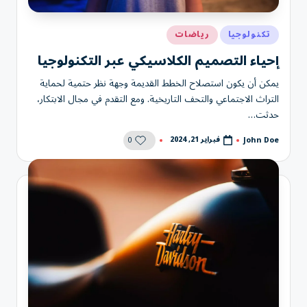
نُشر
تكنولوجيا
رياضات
في
إحياء التصميم الكلاسيكي عبر التكنولوجيا
يمكن أن يكون استصلاح الخطط القديمة وجهة نظر حتمية لحماية
التراث الاجتماعي والتحف التاريخية. ومع التقدم في مجال الابتكار،
حدثت…
0
فبراير 21, 2024
John Doe
تمّ
النشر
بواسطة