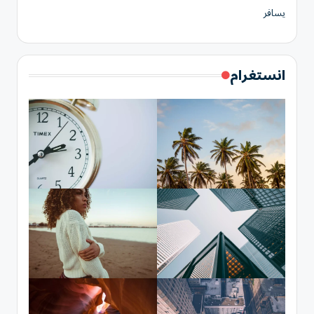
يسافر
انستغرام