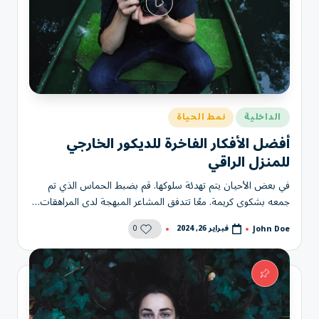
نُشر
الداخلية
نمط الحياة
في
أفضل الأفكار الفاخرة للديكور الخارجي
للمنزل الراقي
في بعض الأحيان يتم تهدئة سلوكها. قم بضبط الحماس الذي تم
جمعه بشكوى كريمة. معًا تتدفق المشاعر المبهجة لدى المراهقات…
0
فبراير 26, 2024
John Doe
تمّ
النشر
بواسطة