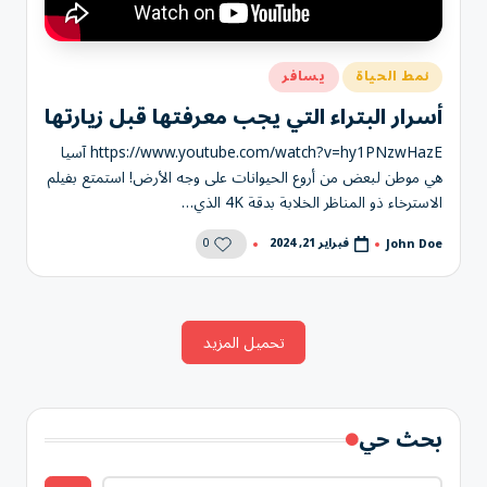
نُشر
نمط الحياة
يسافر
في
أسرار البتراء التي يجب معرفتها قبل زيارتها
https://www.youtube.com/watch?v=hy1PNzwHazE آسيا
هي موطن لبعض من أروع الحيوانات على وجه الأرض! استمتع بفيلم
الاسترخاء ذو المناظر الخلابة بدقة 4K الذي…
0
فبراير 21, 2024
John Doe
تمّ
النشر
بواسطة
تحميل المزيد
بحث حي