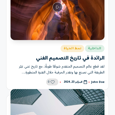
نُشر
الداخلية
نمط الحياة
في
الرائدة في تاريخ التصميم الفني
لقد قطع عالم التصميم المتقدم شوطًا طويلًا، مع تاريخ غني غيّر
الطريقة التي نصنع بها ونقدر الحرفية خلال الفترة المتطورة.…
0
فبراير 23, 2024
John Doe
تمّ
النشر
بواسطة