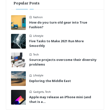
Popular Posts
Posted
Fashion
in
How do you turn old gear into True
Fashion?
Posted
Lifestyle
in
Five Tasks to Make 2021 Run More
Smoothly
Posted
Tech
in
Source projects overcome their diversity
problems
Posted
Lifestyle
in
Exploring the Middle East
Posted
Gadgets
,
Tech
in
Apple may release an iPhone mini (and
that is a…