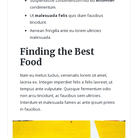
Suspendisse
condimentum
nisi eu
accumsan
condimentum.
Ut
malesuada felis
quis diam faucibus
tincidunt.
Aenean fringilla ante eu lorem
ultricies
malesuada
.
Finding the Best
Food
Nam eu metus luctus, venenatis lorem sit amet,
lacinia ex. Integer imperdiet felis a felis laoreet, ut
tempus ante vulputate. Quisque fermentum odio
non arcu tincidunt, ac faucibus sem ultricies.
Interdum et malesuada fames ac ante ipsum primis
in faucibus.