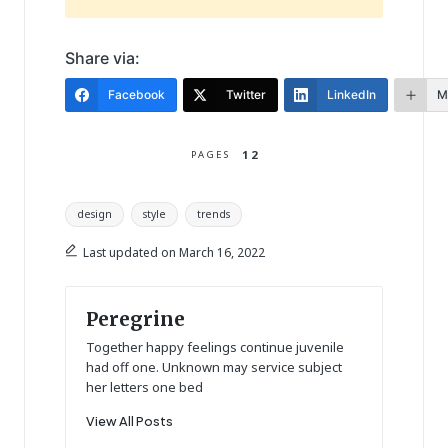
Share via:
Facebook
Twitter
LinkedIn
M
1
2
PAGES
Tags:
design
style
trends
Last updated on March 16, 2022
Peregrine
Together happy feelings continue juvenile
had off one. Unknown may service subject
her letters one bed
View All Posts