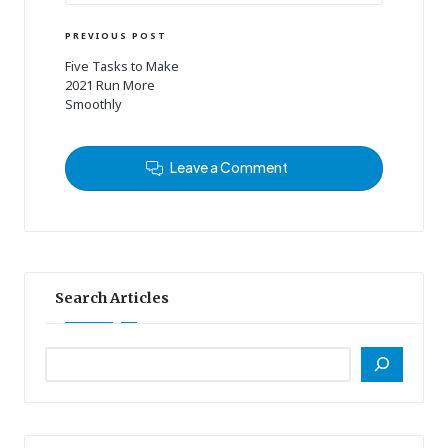
Post
PREVIOUS POST
Five Tasks to Make
navigation
2021 Run More
Smoothly
Leave a Comment
Search Articles
Search