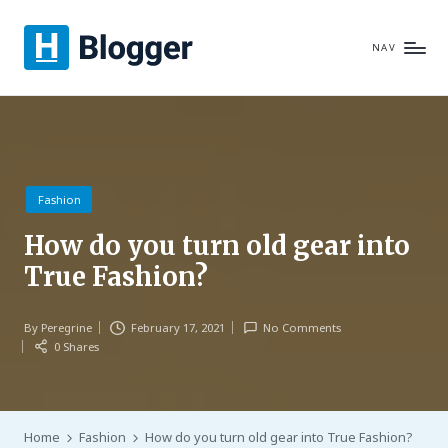
NAV
B
Just
another
l
WordPress
o
site
g
Posted
g
Fashion
in
e
How do you turn old gear into
r
True Fashion?
By
Peregrine
February 17, 2021
No Comments
Posted
0 Shares
by
Home
Fashion
How do you turn old gear into True Fashion?