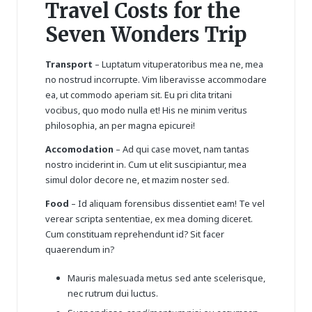
Travel Costs for the
Seven Wonders Trip
Transport
– Luptatum vituperatoribus mea ne, mea
no nostrud incorrupte. Vim liberavisse accommodare
ea, ut commodo aperiam sit. Eu pri clita tritani
vocibus, quo modo nulla et! His ne minim veritus
philosophia, an per magna epicurei!
Accomodation
– Ad qui case movet, nam tantas
nostro inciderint in. Cum ut elit suscipiantur, mea
simul dolor decore ne, et mazim noster sed.
Food
– Id aliquam forensibus dissentiet eam! Te vel
verear scripta sententiae, ex mea doming diceret.
Cum constituam reprehendunt id? Sit facer
quaerendum in?
Mauris malesuada metus sed ante scelerisque,
nec rutrum dui luctus.